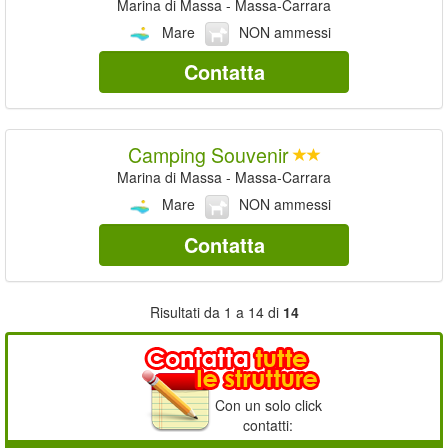
Marina di Massa - Massa-Carrara
Mare
NON ammessi
Contatta
Camping Souvenir
Marina di Massa - Massa-Carrara
Mare
NON ammessi
Contatta
Risultati da 1 a 14 di
14
Con un solo click
contatti: