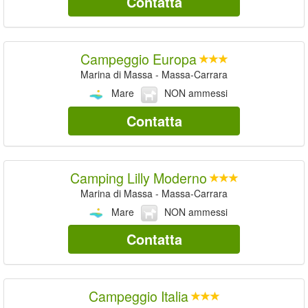
Contatta
Campeggio Europa
Marina di Massa - Massa-Carrara
Mare
NON ammessi
Contatta
Camping Lilly Moderno
Marina di Massa - Massa-Carrara
Mare
NON ammessi
Contatta
Campeggio Italia