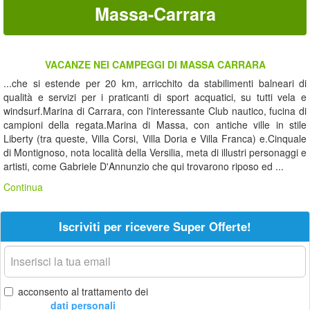
Massa-Carrara
VACANZE NEI CAMPEGGI DI MASSA CARRARA
...che si estende per 20 km, arricchito da stabilimenti balneari di
qualità e servizi per i praticanti di sport acquatici, su tutti vela e
windsurf.Marina di Carrara, con l'interessante Club nautico, fucina di
campioni della regata.Marina di Massa, con antiche ville in stile
Liberty (tra queste, Villa Corsi, Villa Doria e Villa Franca) e.Cinquale
di Montignoso, nota località della Versilia, meta di illustri personaggi e
artisti, come Gabriele D'Annunzio che qui trovarono riposo ed ...
Continua
Iscriviti per ricevere Super Offerte!
La
tua
email
acconsento al trattamento dei
dati personali