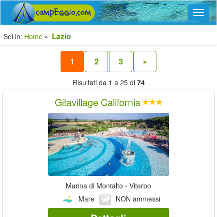
Navig
Lazio
Sei in:
Home
1
2
3
»
Risultati da 1 a 25 di
74
Gitavillage California
Marina di Montalto - Viterbo
Mare
NON ammessi