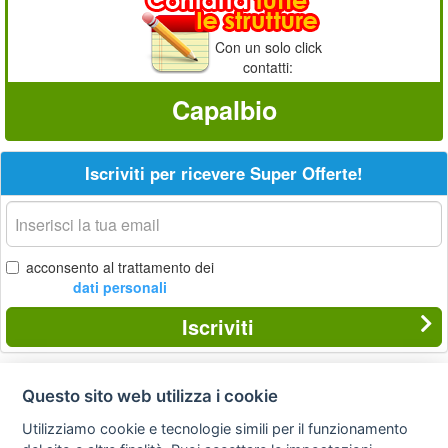
Con un solo click
contatti:
Capalbio
Iscriviti per ricevere Super Offerte!
La
tua
email
acconsento al trattamento dei
dati personali
Iscriviti
Questo sito web utilizza i cookie
Privacy
Avviso
Scrivici
policy
legale
Utilizziamo cookie e tecnologie simili per il funzionamento