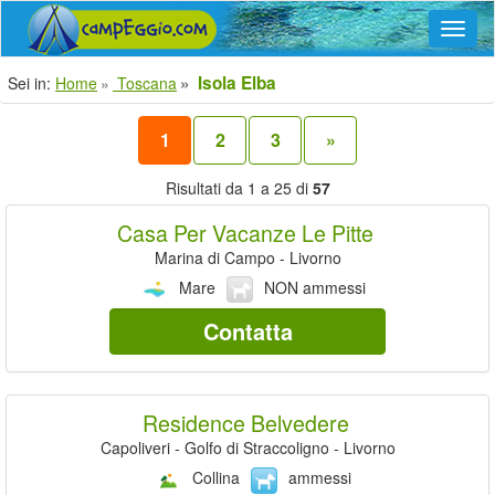
Navig
Isola Elba
Sei in:
Home
Toscana
1
2
3
»
Risultati da 1 a 25 di
57
Casa Per Vacanze Le Pitte
Marina di Campo - Livorno
Mare
NON ammessi
Contatta
Residence Belvedere
Capoliveri - Golfo di Straccoligno - Livorno
Collina
ammessi