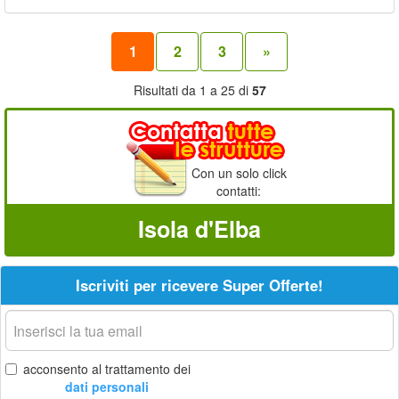
1
2
3
»
Risultati da 1 a 25 di
57
Con un solo click
contatti:
Isola d'Elba
Iscriviti per ricevere Super Offerte!
La
tua
email
acconsento al trattamento dei
dati personali