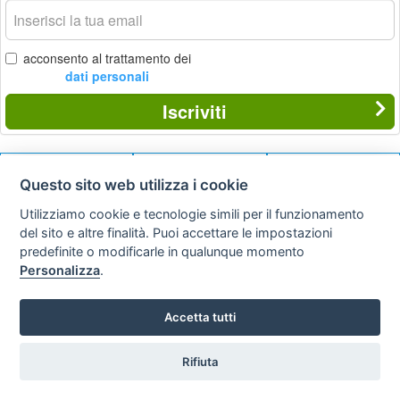
La
tua
email
acconsento al trattamento dei
dati personali
Iscriviti
Questo sito web utilizza i cookie
Privacy
Avviso
Scrivici
policy
legale
Utilizziamo cookie e tecnologie simili per il funzionamento
del sito e altre finalità. Puoi accettare le impostazioni
Preferenze cookie
predefinite o modificarle in qualunque momento
Personalizza
.
Copyright © 2008
SVILUPPO TURISMO ITALIA S.r.L. unipersonale
Accetta tutti
P.IVA: 01665350433 - R.E.A. FM-195884 Via A. Costa, 2
63822 Porto San Giorgio (FM)
Tel. 0734 677208
Rifiuta