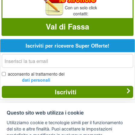
Con un solo click
contatti:
Val di Fassa
Iscriviti per ricevere Super Offerte!
La
tua
email
acconsento al trattamento dei
dati personali
Iscriviti
Questo sito web utilizza i cookie
Privacy
Avviso
Scrivici
policy
legale
Utilizziamo cookie e tecnologie simili per il funzionamento
del sito e altre finalità. Puoi accettare le impostazioni
Preferenze cookie