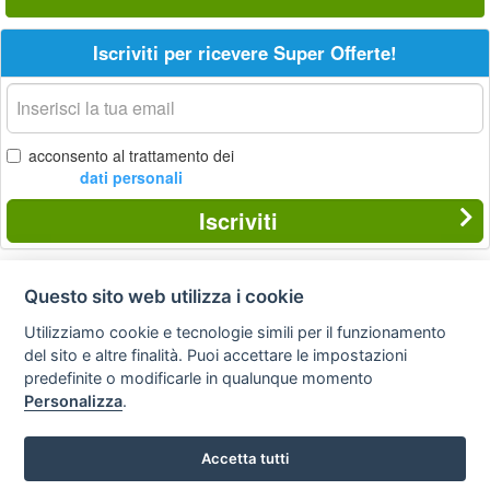
Iscriviti per ricevere Super Offerte!
La
tua
email
acconsento al trattamento dei
dati personali
Iscriviti
Questo sito web utilizza i cookie
Privacy
Avviso
Scrivici
policy
legale
Utilizziamo cookie e tecnologie simili per il funzionamento
del sito e altre finalità. Puoi accettare le impostazioni
Preferenze cookie
predefinite o modificarle in qualunque momento
Personalizza
.
Copyright © 2008
Accetta tutti
SVILUPPO TURISMO ITALIA S.r.L. unipersonale
P.IVA: 01665350433 - R.E.A. FM-195884 Via A. Costa, 2