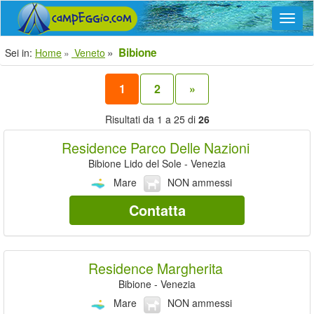
Navig
Bibione
Sei in:
Home
Veneto
1
2
»
Risultati da 1 a 25 di
26
Residence Parco Delle Nazioni
Bibione Lido del Sole - Venezia
Mare
NON ammessi
Contatta
Residence Margherita
Bibione - Venezia
Mare
NON ammessi