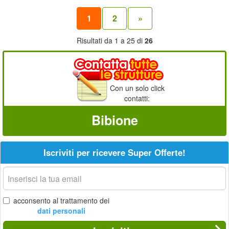
1
2
»
Risultati da 1 a 25 di
26
Con un solo click
contatti:
Bibione
Iscriviti per ricevere Super Offerte!
La
tua
email
acconsento al trattamento dei
dati personali