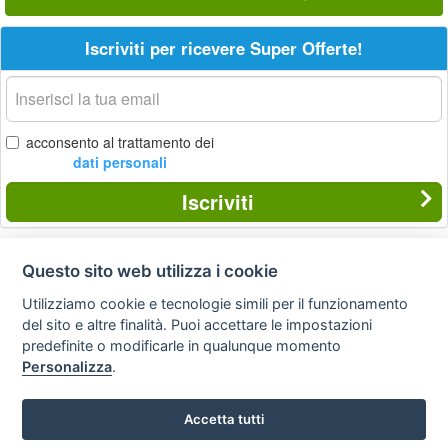
Iscriviti per ricevere Super Offerte!
La
tua
email
acconsento al trattamento dei
dati personali
Iscriviti
Questo sito web utilizza i cookie
Privacy
Avviso
Scrivici
policy
legale
Utilizziamo cookie e tecnologie simili per il funzionamento
del sito e altre finalità. Puoi accettare le impostazioni
Preferenze cookie
predefinite o modificarle in qualunque momento
Personalizza
.
Copyright © 2008
Accetta tutti
SVILUPPO TURISMO ITALIA S.r.L. unipersonale
P.IVA: 01665350433 - R.E.A. FM-195884 Via A. Costa, 2