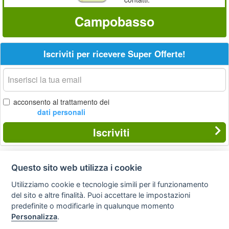
Campobasso
Iscriviti per ricevere Super Offerte!
La
tua
email
acconsento al trattamento dei
dati personali
Iscriviti
Questo sito web utilizza i cookie
Privacy
Avviso
Scrivici
policy
legale
Utilizziamo cookie e tecnologie simili per il funzionamento
del sito e altre finalità. Puoi accettare le impostazioni
Preferenze cookie
predefinite o modificarle in qualunque momento
Personalizza
.