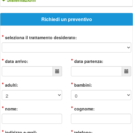
Richiedi un preventivo
*
seleziona il trattamento desiderato:
*
*
data arrivo:
data partenza:
*
*
adulti:
bambini:
*
*
nome:
cognome:
*
*
indirizzo e-mail:
telefono: