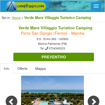
Navig
Verde Mare Villaggio Turistico Camping
Sei in:
Home
Verde Mare Villaggio Turistico Camping
Porto San Giorgio (Fermo) - Marche
S.S. 16 Km 363 - I-63900
Marina Palmense (FM)
Tel:
0734340223
PREVENTIVO
Info
Offerte
Mappa
Previous
Nex