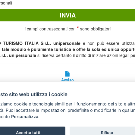
rsonali
*
i campi contrassegnati con
sono obbligatori
 TURISMO ITALIA S.r.L. unipersonale
e non può essere utilizzat
di tale modulo è puramente turistica e offre la sola ed unica opportu
r.L. unipersonale
si riserva pertanto il diritto di iniziare azioni legal
Avviso
legale
to sito web utilizza i cookie
Preferenze cookie
zziamo cookie e tecnologie simili per il funzionamento del sito e altr
lità. Puoi accettare le impostazioni predefinite o modificarle in qual
Copyright © 2008
ento
Personalizza
.
SVILUPPO TURISMO ITALIA S.r.L. unipersonale
P.IVA: 01665350433 - R.E.A. FM-195884 Via A. Costa, 2
Accetta tutti
Rifiuta
63822 Porto San Giorgio (FM)