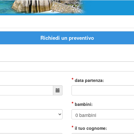
Richiedi un preventivo
*
data partenza:
*
bambini:
*
il tuo cognome: